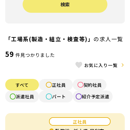
検索
給与（月給）
〜
施設形態
「工場系(製造・組立・検査等)」
の求人一覧
認可保育園
認証・認定保育園
59
件見つかりました
小規模認可園
認定こども園
お気に入り一覧
公立保育園
幼稚園
すべて
正社員
契約社員
認可外保育園
病院内保育
派遣社員
パート
紹介予定派遣
企業内保育
企業主導型保育
正社員
放課後デイ・発達
学童保育
支援