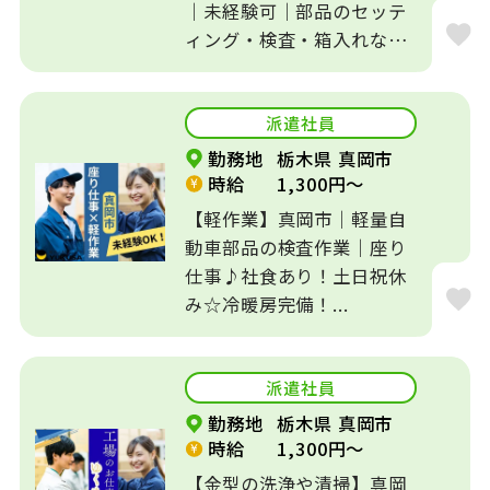
｜未経験可｜部品のセッテ
福利厚生充実
平日休みOK
ィング・検査・箱入れな
ど...
社会保険完備
未経験者歓迎
派遣社員
乳児保育
駅徒歩圏内
勤務地
栃木県 真岡市
時短勤務OK
主婦が活躍
時給
1,300円～
【軽作業】真岡市｜軽量自
ミドル世代が活躍
交通費支給
動車部品の検査作業｜座り
仕事♪社食あり！土日祝休
9時から勤務
16時で帰れる
み☆冷暖房完備！...
社員の登用あり
派遣社員
勤務地
栃木県 真岡市
時給
1,300円～
【金型の洗浄や清掃】真岡