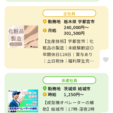
賞与あり
残業なし
正社員
勤務地
栃木県 宇都宮市
寮、社宅、住宅手
転勤なし
240,000円～
当あり
月給
301,500円
【生産技術】宇都宮市｜化
年間休日120日以
勤務時間応相談
上
粧品の製造｜未経験歓迎◎
年間休日124日｜賞与あり
週3日～OK
補助業務
｜土日祝休｜福利厚生充
実...
短時間
制服あり
派遣社員
出産・育児休暇あ
勤務地
茨城県 結城市
資格なしOK
り
時給
1,250円～
【成型機オペレーターの補
経験不問
入社日相談可
助】結城市｜17時-深夜2時