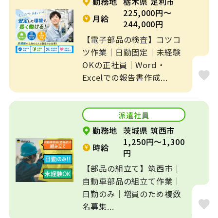
勤務地
栃木県 足利市
225,000円～
月給
介護・養護・支援
244,000円
病院・クリニック
施設
【電子部品の検査】コツコ
ツ作業｜日勤固定｜未経験
一般企業
工場
OKの正社員｜Word・
Excelでの報告書作成...
学習塾
その他
特徴
派遣社員
フレックス制
リモート可
勤務地
茨城県 筑西市
1,250円～1,300
時給
円
ブランクOK
土日休み
【部品の組立て】筑西市｜
オープニングスタ
自動車部品の組立て作業｜
車通勤OK
ッフ
日勤のみ｜増員のため複数
名募集...
駅近５分以内
扶養内勤務OK