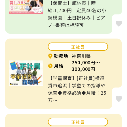
【保育士】館林市｜時
給:1,700円｜定員40名の小
規模園｜土日祝休み｜ピア
ノ･書類は相談可
正社員
勤務地
神奈川県
250,000円～
月給
300,000円
【学童保育】[正社員]横須
賀市追浜｜学童での指導や
保育◆資格必須◆月給：25
万～
正社員