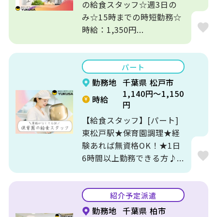
の給食スタッフ☆週3日の
み☆15時までの時短勤務☆
時給：1,350円...
パート
勤務地
千葉県 松戸市
1,140円～1,150
時給
円
【給食スタッフ】[パート]
東松戸駅★保育園調理★経
験あれば無資格OK！★1日
6時間以上勤務できる方♪...
紹介予定派遣
勤務地
千葉県 柏市