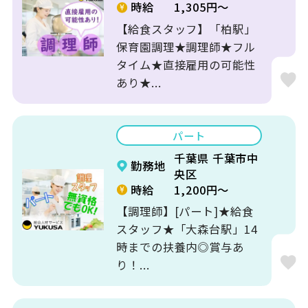
時給
1,305円～
【給食スタッフ】「柏駅」
保育園調理★調理師★フル
タイム★直接雇用の可能性
あり★...
パート
千葉県 千葉市中
勤務地
央区
時給
1,200円～
【調理師】[パート]★給食
スタッフ★「大森台駅」14
時までの扶養内◎賞与あ
り！...