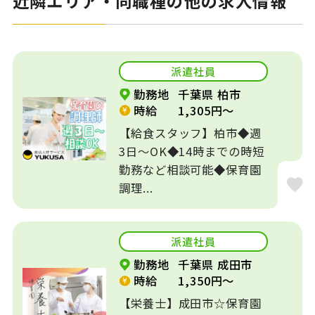
近隣エリア・同職種の他の求人情報
派遣社員
勤務地
千葉県 柏市
時給
1,305円～
【給食スタッフ】柏市◆週
3日～OK◆14時までの時短
勤務など相談可能◆保育園
調理...
派遣社員
勤務地
千葉県 成田市
時給
1,350円～
【栄養士】成田市☆保育園