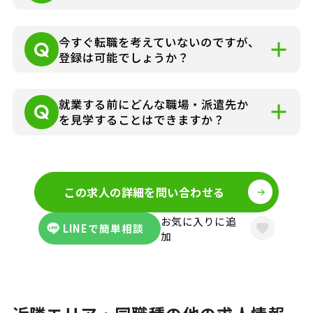
就業条件などによりさまざまですが各担当
今すぐ転職を考えていないのですが、
コーディネーターよりお仕事の詳細をお電
登録は可能でしょうか？
話やメールでお知らせいたします。
可能です。まずはお気軽にお問い合わせく
就業する前にどんな職場・派遣先か
ださい。
を見学することはできますか？
お仕事の詳細はできる限り事前にお伝え
し、見学にゆくさ担当者が同行して、派遣
この求人の詳細を問い合わせる
先に伺うことも可能です。
お気に入りに追
LINEで簡単相談
加