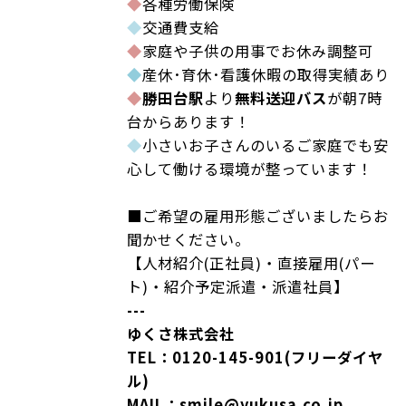
◆
各種労働保険
◆
交通費支給
◆
家庭や子供の用事でお休み調整可
◆
産休･育休･看護休暇の取得実績あり
◆
勝田台駅
より
無料送迎バス
が朝7時
台からあります！
◆
小さいお子さんのいるご家庭でも安
心して働ける環境が整っています！
■ご希望の雇用形態ございましたらお
聞かせください。
【人材紹介(正社員)・直接雇用(パー
ト)・紹介予定派遣・派遣社員】
---
ゆくさ株式会社
TEL：0120-145-901(フリーダイヤ
ル)
MAIL：smile@yukusa.co.jp