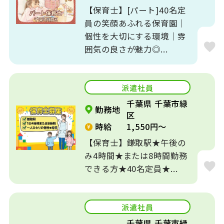
【保育士】[パート]40名定
員の笑顔あふれる保育園｜
個性を大切にする環境｜雰
囲気の良さが魅力◎...
派遣社員
千葉県 千葉市緑
勤務地
区
時給
1,550円～
【保育士】鎌取駅★午後の
み4時間★または8時間勤務
できる方★40名定員★...
派遣社員
千葉県 千葉市緑