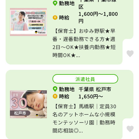
勤務地
区
1,600円～1,800
時給
円
【保育士】おゆみ野駅★早
番・遅番勤務できる方★週
2日～OK★扶養内勤務★短
時間OK★...
派遣社員
勤務地
千葉県 松戸市
時給
1,650円～
【保育士】馬橋駅｜定員30
名のアットホームな小規模
モンテッソーリ園｜勤務時
間応相談◎...