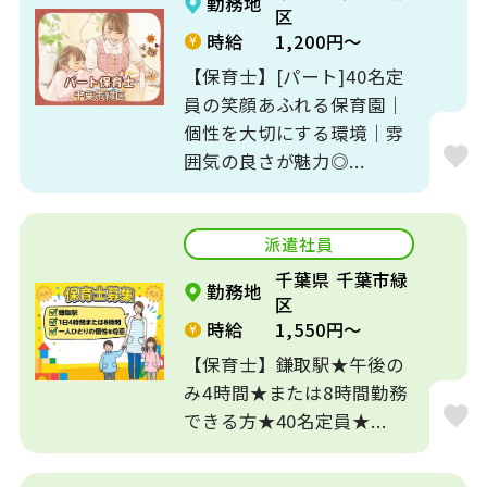
勤務地
区
時給
1,200円～
【保育士】[パート]40名定
員の笑顔あふれる保育園｜
個性を大切にする環境｜雰
囲気の良さが魅力◎...
派遣社員
千葉県 千葉市緑
勤務地
区
時給
1,550円～
【保育士】鎌取駅★午後の
み4時間★または8時間勤務
できる方★40名定員★...