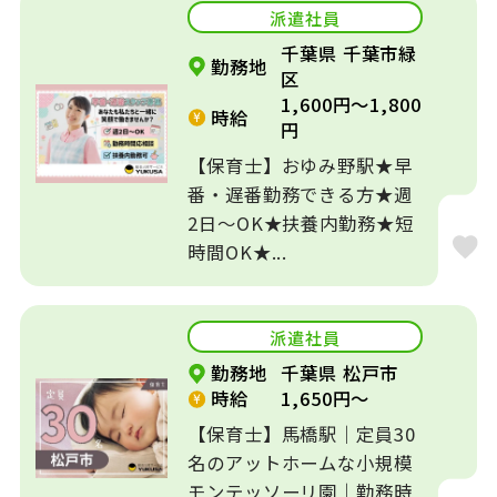
派遣社員
千葉県 千葉市緑
勤務地
区
1,600円～1,800
時給
円
【保育士】おゆみ野駅★早
番・遅番勤務できる方★週
2日～OK★扶養内勤務★短
時間OK★...
派遣社員
勤務地
千葉県 松戸市
時給
1,650円～
【保育士】馬橋駅｜定員30
名のアットホームな小規模
モンテッソーリ園｜勤務時