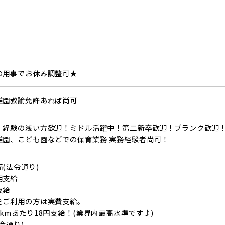
の用事でお休み調整可★
稚園教諭免許あれば尚可
！経験の浅い方歓迎！ミドル活躍中！第二新卒歓迎！ブランク歓迎
稚園、こども園などでの保育業務 実務経験者尚可！
(法令通り)
用支給
支給
をご利用の方は実費支給。
kmあたり18円支給！(業界内最高水準です♪)
令通り)