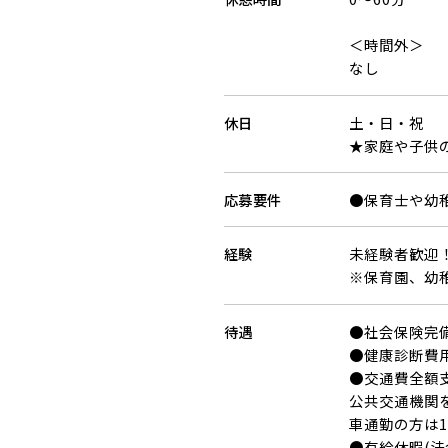
＜時間外＞
なし
休日
土・日・祝
★家庭や子供
応募要件
●保育士や幼
経験
未経験者歓迎
※保育園、幼
待遇
●社会保険完備
●健康診断費
●交通費全額
公共交通機関
車通勤の方は1
●有給休暇(法