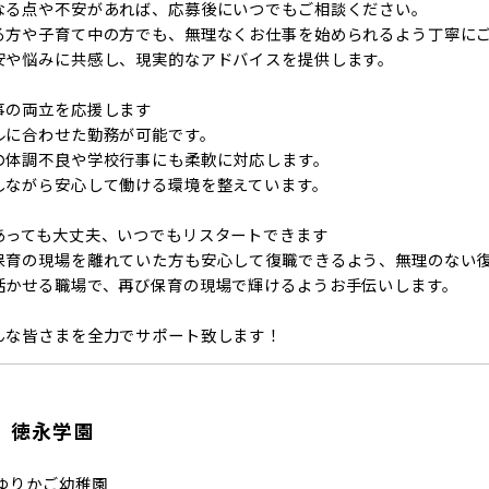
なる点や不安があれば、応募後にいつでもご相談ください。
る方や子育て中の方でも、無理なくお仕事を始められるよう丁寧に
安や悩みに共感し、現実的なアドバイスを提供します。
事の両立を応援します
ルに合わせた勤務が可能です。
の体調不良や学校行事にも柔軟に対応します。
しながら安心して働ける環境を整えています。
あっても大丈夫、いつでもリスタートできます
保育の現場を離れていた方も安心して復職できるよう、無理のない
活かせる職場で、再び保育の現場で輝けるようお手伝いします。
んな皆さまを全力でサポート致します！
 徳永学園
ゆりかご幼稚園