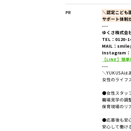
PR
＼認定こども
サポート体制
---
ゆくさ株式会
TEL：0120-
MAIL：smile
Instagram：
【LINE】簡
---
＼YUKUSA
女性のライフ
●女性スタッ
職場見学の調
保育現場のリ
●応募後も安
安心して働け