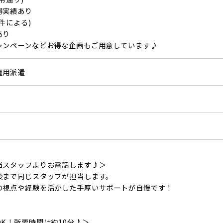
得実績あり
件による)
あり
ャンペーンなどお得な企画もご用意しています♪
雇用派遣
当スタッフよりお電話します♪＞
後まで同じスタッフが担当します。
の視点や経験を活かした手厚いサポートが自慢です！
K！所要時間は約10分♪＞