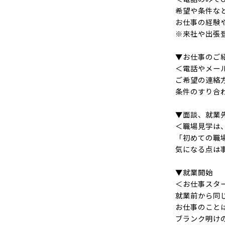
希望や条件な
お仕事の経験
※来社や出張
▼お仕事のご
＜電話やメー
ご希望の連絡
条件のすり合
▼面談、就業
＜職場見学は
「初めての職
気になる点は
▼就業開始
＜お仕事スタ
就業前から同
お仕事のこと
ブランク明け