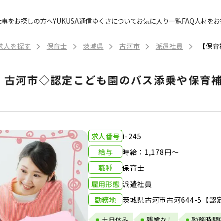
仕事をお探しの方へ
YUKUSA通信
ゆくさについて
お気に入り一覧
FAQ
人材をお
求人を探す
保育士
茨城県
古河市
派遣社員
】古河市◇認定こども園のバス添乗や保育補
求人番号
i-245
給与
時給：1,178円～
職種
保育士
雇用形態
派遣社員
勤務地
茨城県古河市古河644-5【
土日休み
残業なし
勤務時間