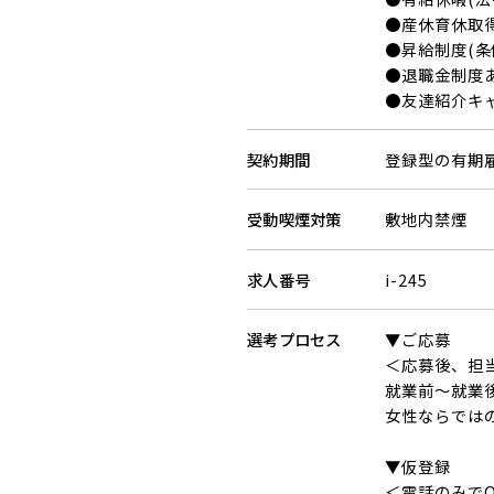
●産休育休取
●昇給制度(条
●退職金制度
●友達紹介キ
契約期間
登録型の有期
受動喫煙対策
敷地内禁煙
求人番号
i-245
選考
プロセス
▼ご応募
＜応募後、担
就業前～就業
女性ならでは
▼仮登録
＜電話のみでO