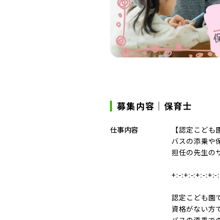
募集内容｜保育士
仕事内容
【認定こども園
バスの添乗や
担任の先生の
+:-:+:-:+:-:+:-
認定こども園
資格がない方
バスの添乗で