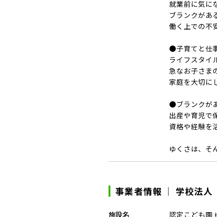
就業前に気に
ブランクがあ
働く上での不
●子育てと仕
ライフスタイ
急なお子さま
家庭を大切に
●ブランクが
出産や育児で
資格や経験を
ゆくさは、そ
事業者情報 ｜ 学校法人
施設名
認定こども園 