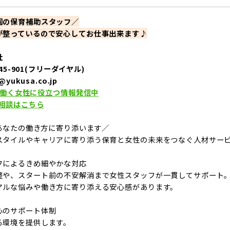
園の保育補助スタッフ／
が整っているので安心してお仕事出来ます♪
社
145-901(フリーダイヤル)
@yukusa.co.jp
働く女性に役立つ情報発信中
単相談はこちら
はあなたの働き方に寄り添います／
スタイルやキャリアに寄り添う保育と女性の未来をつなぐ人材サー
フによるきめ細やかな対応
整や、スタート前の不安解消まで女性スタッフが一貫してサポート
アルな悩みや働き方に寄り添える安心感があります。
心のサポート体制
る環境を提供します。