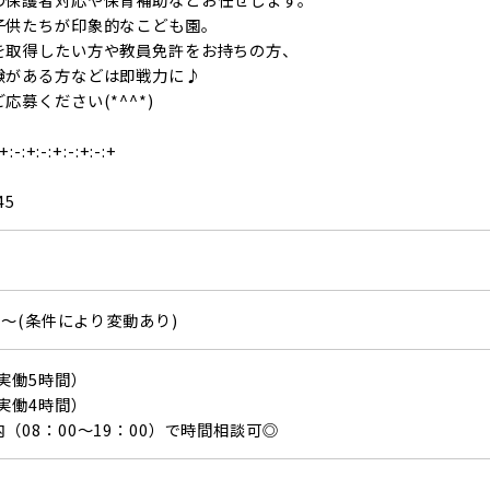
子供たちが印象的なこども園。
を取得したい方や教員免許をお持ちの方、
験がある方などは即戦力に♪
応募ください(*^^*)
:+:-:+:-:+:-:+:-:+
45
8円～(条件により変動あり)
（実働5時間）
（実働4時間）
（08：00～19：00）で時間相談可◎