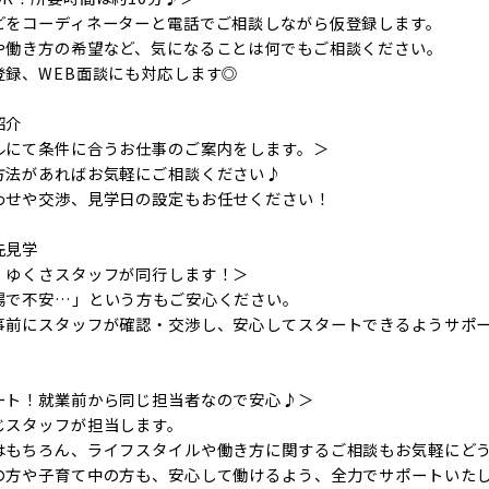
どをコーディネーターと電話でご相談しながら仮登録します。
や働き方の希望など、気になることは何でもご相談ください。
登録、WEB面談にも対応します◎
紹介
ルにて条件に合うお仕事のご案内をします。＞
方法があればお気軽にご相談ください♪
わせや交渉、見学日の設定もお任せください！
先見学
、ゆくさスタッフが同行します！＞
場で不安…」という方もご安心ください。
事前にスタッフが確認・交渉し、安心してスタートできるようサポ
ート！就業前から同じ担当者なので安心♪＞
じスタッフが担当します。
はもちろん、ライフスタイルや働き方に関するご相談もお気軽にど
の方や子育て中の方も、安心して働けるよう、全力でサポートいた