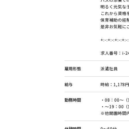
明るく元気な
これから資格
保育補助の経
是非お気軽にご
+:-:+:-:+:-:+:-
求人番号：i-2
雇用形態
派遣社員
給与
時給：1,17
勤務時間
・08：00～
・～19：00
※他開園時間内
休憩時間
0～60分