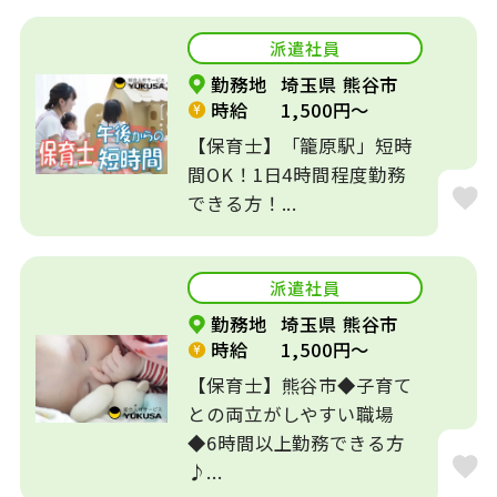
福利厚生充実
平日休みOK
派遣社員
社会保険完備
未経験者歓迎
勤務地
埼玉県 熊谷市
時給
1,500円～
乳児保育
駅徒歩圏内
【保育士】「籠原駅」短時
間OK！1日4時間程度勤務
時短勤務OK
主婦が活躍
できる方！...
ミドル世代が活躍
交通費支給
派遣社員
9時から勤務
16時で帰れる
勤務地
埼玉県 熊谷市
時給
1,500円～
社員の登用あり
【保育士】熊谷市◆子育て
との両立がしやすい職場
◆6時間以上勤務できる方
♪...