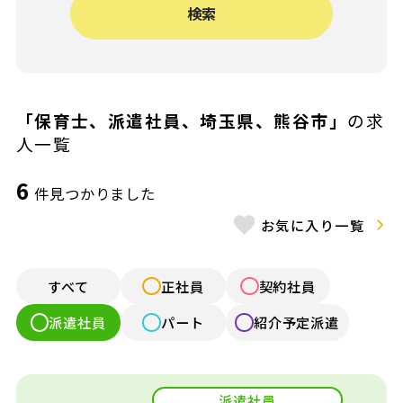
検索
給与（月給）
〜
施設形態
「保育士、派遣社員、埼玉県、熊谷市」
の求
人一覧
認可保育園
認証・認定保育園
6
件見つかりました
小規模認可園
認定こども園
お気に入り一覧
公立保育園
幼稚園
すべて
正社員
契約社員
認可外保育園
病院内保育
派遣社員
パート
紹介予定派遣
企業内保育
企業主導型保育
放課後デイ・発達
学童保育
派遣社員
支援