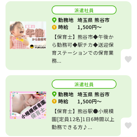
派遣社員
賞与あり
残業なし
勤務地
埼玉県 熊谷市
時給
1,500円～
寮、社宅、住宅手
転勤なし
当あり
【保育士】熊谷市◆午後か
ら勤務可◆駅チカ◆送迎保
年間休日120日以
育ステーションでの保育業
勤務時間応相談
上
務...
週3日～OK
補助業務
派遣社員
短時間
制服あり
勤務地
埼玉県 熊谷市
時給
1,500円～
出産・育児休暇あ
資格なしOK
り
【保育士】熊谷駅●小規模
園[定員12名]1日6時間以上
経験不問
入社日相談可
勤務できる方♪...