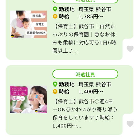
勤務地
埼玉県 熊谷市
介護・養護・支援
時給
1,385円～
病院・クリニック
施設
【保育士】熊谷市｜自然た
っぷりの保育園｜急なお休
一般企業
工場
みも柔軟に対応可◎1日6時
間以上♪...
学習塾
その他
特徴
派遣社員
フレックス制
リモート可
勤務地
埼玉県 熊谷市
時給
1,400円～
ブランクOK
土日休み
【保育士】熊谷市◇週4日
～OK◎かわいがり寄り添う
オープニングスタ
保育をしています♪時給：
車通勤OK
ッフ
1,400円～...
駅近５分以内
扶養内勤務OK