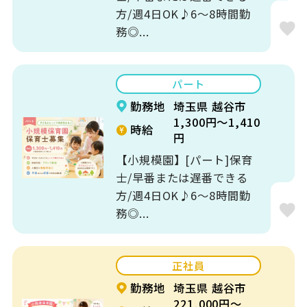
方/週4日OK♪6～8時間勤
務◎...
パート
勤務地
埼玉県 越谷市
1,300円～1,410
時給
円
【小規模園】[パート]保育
士/早番または遅番できる
方/週4日OK♪6～8時間勤
務◎...
正社員
勤務地
埼玉県 越谷市
221,000円～