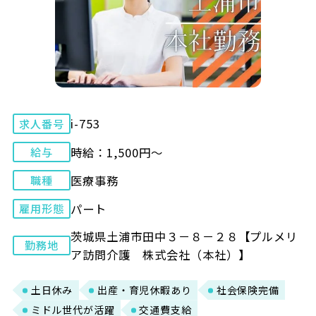
i-753
求人番号
時給：1,500円～
給与
医療事務
職種
パート
雇用形態
茨城県土浦市田中３－８－２８【プルメリ
勤務地
ア訪問介護 株式会社（本社）】
土日休み
出産・育児休暇あり
社会保険完備
ミドル世代が活躍
交通費支給