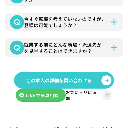
就業条件などによりさまざまですが各担当
今すぐ転職を考えていないのですが、
コーディネーターよりお仕事の詳細をお電
登録は可能でしょうか？
話やメールでお知らせいたします。
可能です。まずはお気軽にお問い合わせく
就業する前にどんな職場・派遣先か
ださい。
を見学することはできますか？
お仕事の詳細はできる限り事前にお伝え
し、見学にゆくさ担当者が同行して、派遣
この求人の詳細を問い合わせる
先に伺うことも可能です。
お気に入りに追
LINEで簡単相談
加