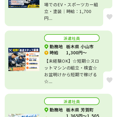
場でのEV・スポーツカー組
立・塗装｜時給：1,700
円...
派遣社員
勤務地
栃木県 小山市
時給
1,300円～
【未経験OK】☆短期☆スロ
ットマシンの組立・検査☆
お盆明けから短期で稼げる
☆...
派遣社員
勤務地
栃木県 芳賀町
1,365円～1,505