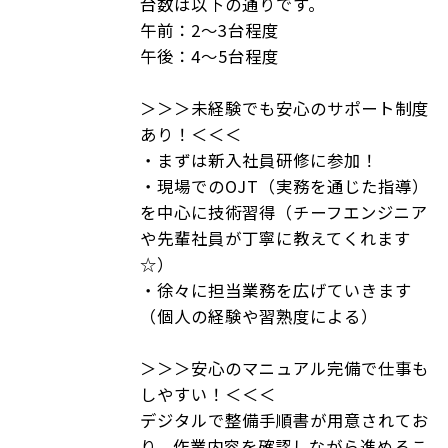
台数は以下の通りです。
午前：2～3台程度
午後：4～5台程度
＞＞＞未経験でも安心のサポート制度
あり！＜＜＜
・まずは新入社員研修に参加！
・現場でのOJT（実務を通じた指導）
を中心に技術習得（チーフエンジニア
や先輩社員が丁寧に教えてくれます
☆）
・徐々に担当業務を広げていきます
（個人の経験や習熟度による）
＞＞＞安心のマニュアル完備で仕事も
しやすい！＜＜＜
デジタルで整備手順書が用意されてお
り、作業内容を確認しながら進めるこ