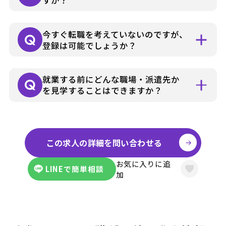
就業条件などによりさまざまですが各担当
今すぐ転職を考えていないのですが、
コーディネーターよりお仕事の詳細をお電
登録は可能でしょうか？
話やメールでお知らせいたします。
可能です。まずはお気軽にお問い合わせく
就業する前にどんな職場・派遣先か
ださい。
を見学することはできますか？
お仕事の詳細はできる限り事前にお伝え
し、見学にゆくさ担当者が同行して、派遣
この求人の詳細を問い合わせる
先に伺うことも可能です。
お気に入りに追
LINEで簡単相談
加