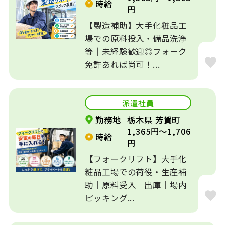
時給
円
【製造補助】大手化粧品工
場での原料投入・備品洗浄
等｜未経験歓迎◎フォーク
免許あれば尚可！...
派遣社員
勤務地
栃木県 芳賀町
1,365円～1,706
時給
円
【フォークリフト】大手化
粧品工場での荷役・生産補
助｜原料受入｜出庫｜場内
ピッキング...