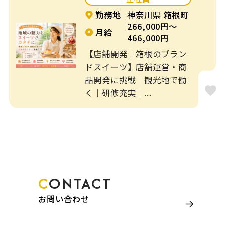
勤務地
神奈川県 箱根町
介護・養護・支援
266,000円～
病院・クリニック
月給
施設
466,000円
【店舗開発｜箱根のブラン
一般企業
工場
ドスイーツ】店舗運営・商
品開発に挑戦｜観光地で働
学習塾
その他
く｜研修充実｜...
特徴
フレックス制
リモート可
ブランクOK
土日休み
CONTACT
オープニングスタ
車通勤OK
ッフ
お問い合わせ
駅近５分以内
扶養内勤務OK