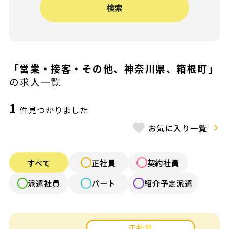
検索
給与（月給）
〜
施設形態
「営業・接客・その他、神奈川県、箱根町」
の求人一覧
認可保育園
認証・認定保育園
1
件見つかりました
小規模認可園
認定こども園
お気に入り一覧
公立保育園
幼稚園
すべて
正社員
契約社員
認可外保育園
病院内保育
派遣社員
パート
紹介予定派遣
企業内保育
企業主導型保育
放課後デイ・発達
学童保育
正社員
支援