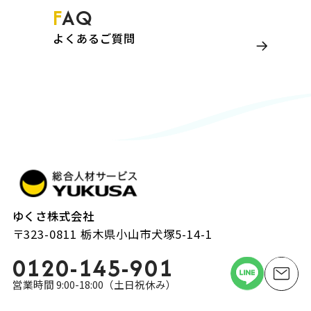
FAQ
賞与あり
残業なし
よくあるご質問
寮、社宅、住宅手
転勤なし
当あり
年間休日120日以
勤務時間応相談
上
週3日～OK
補助業務
短時間
制服あり
ゆくさ株式会社
〒323-0811 栃木県小山市犬塚5-14-1
出産・育児休暇あ
資格なしOK
り
0120-145-901
営業時間 9:00-18:00（土日祝休み）
経験不問
入社日相談可