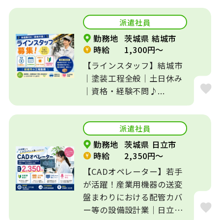
派遣社員
勤務地
茨城県 結城市
時給
1,300円～
【ラインスタッフ】結城市
｜塗装工程全般｜土日休み
｜資格・経験不問♪...
派遣社員
勤務地
茨城県 日立市
時給
2,350円～
【CADオペレーター】若手
が活躍！産業用機器の送変
盤まわりにおける配管カバ
ー等の設備設計業｜日立