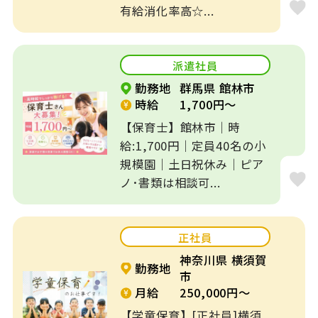
有給消化率高☆...
派遣社員
勤務地
群馬県 館林市
時給
1,700円～
【保育士】館林市｜時
給:1,700円｜定員40名の小
規模園｜土日祝休み｜ピア
ノ･書類は相談可...
正社員
神奈川県 横須賀
勤務地
市
月給
250,000円～
【学童保育】[正社員]横須