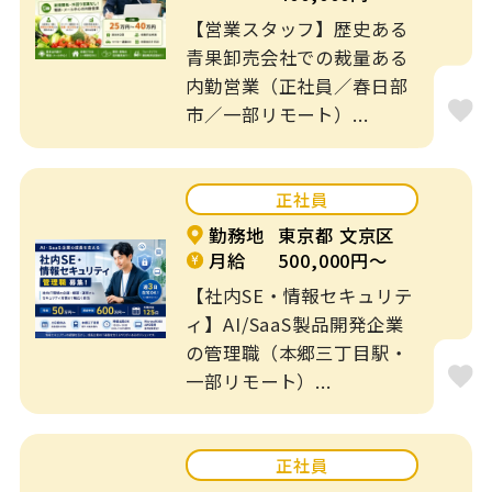
【営業スタッフ】歴史ある
介護・養護・支援
青果卸売会社での裁量ある
病院・クリニック
施設
内勤営業（正社員／春日部
市／一部リモート）...
一般企業
工場
学習塾
その他
正社員
勤務地
東京都 文京区
特徴
月給
500,000円～
フレックス制
リモート可
【社内SE・情報セキュリテ
ィ】AI/SaaS製品開発企業
ブランクOK
土日休み
の管理職（本郷三丁目駅・
一部リモート）...
オープニングスタ
車通勤OK
ッフ
正社員
駅近５分以内
扶養内勤務OK