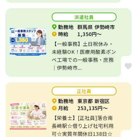
市...
派遣社員
勤務地
群馬県 伊勢崎市
時給
1,350円～
【一般事務】土日祝休み・
未経験OK！医療用酸素ボン
ベ工場での一般事務・庶務
｜伊勢崎市...
正社員
勤務地
東京都 新宿区
月給
253,135円～
【栄養士】[正社員]落合南
長崎駅☆借り上げ社宅利用
可☆実質年間休日138日☆