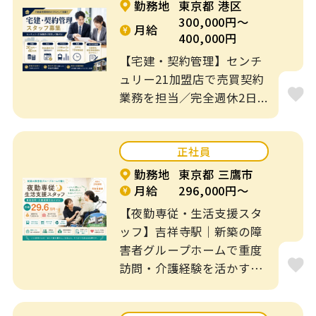
勤務地
東京都 港区
300,000円～
月給
賞与あり
残業なし
400,000円
【宅建・契約管理】センチ
寮、社宅、住宅手
転勤なし
ュリー21加盟店で売買契約
当あり
業務を担当／完全週休2日...
年間休日120日以
勤務時間応相談
上
正社員
週3日～OK
補助業務
勤務地
東京都 三鷹市
月給
296,000円～
短時間
制服あり
【夜勤専従・生活支援スタ
ッフ】吉祥寺駅｜新築の障
出産・育児休暇あ
資格なしOK
害者グループホームで重度
り
訪問・介護経験を活かす
♪...
経験不問
入社日相談可