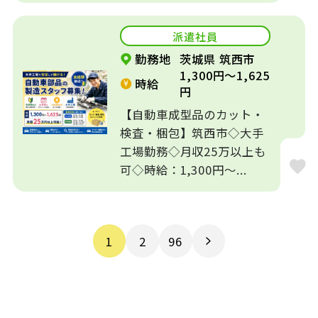
派遣社員
勤務地
茨城県 筑西市
1,300円～1,625
時給
円
【自動車成型品のカット・
検査・梱包】筑西市◇大手
工場勤務◇月収25万以上も
可◇時給：1,300円～...
1
2
96