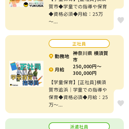
賀市◆学童での指導や保育
◆資格必須◆月給：25万
～...
正社員
神奈川県 横須賀
勤務地
市
250,000円～
月給
300,000円
【学童保育】[正社員]横須
賀市追浜｜学童での指導や
保育◆資格必須◆月給：25
万～...
派遣社員