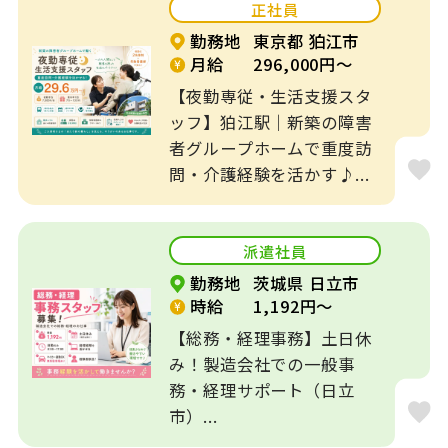
正社員
福利厚生充実
平日休みOK
勤務地
東京都 狛江市
月給
296,000円～
社会保険完備
未経験者歓迎
【夜勤専従・生活支援スタ
乳児保育
駅徒歩圏内
ッフ】狛江駅｜新築の障害
者グループホームで重度訪
時短勤務OK
主婦が活躍
問・介護経験を活かす♪...
ミドル世代が活躍
交通費支給
派遣社員
9時から勤務
16時で帰れる
勤務地
茨城県 日立市
時給
1,192円～
社員の登用あり
【総務・経理事務】土日休
み！製造会社での一般事
務・経理サポート（日立
市）...