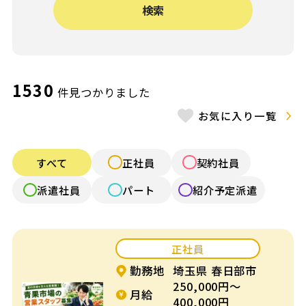
検索
給与（月給）
〜
施設形態
1530
件見つかりました
お気に入り一覧
認可保育園
認証・認定保育園
小規模認可園
認定こども園
すべて
正社員
契約社員
公立保育園
幼稚園
派遣社員
パート
紹介予定派遣
認可外保育園
病院内保育
正社員
企業内保育
企業主導型保育
勤務地
埼玉県 春日部市
250,000円～
放課後デイ・発達
月給
学童保育
400,000円
支援