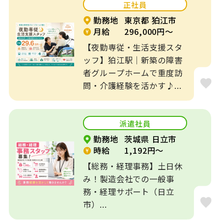
正社員
福利厚生充実
平日休みOK
勤務地
東京都 狛江市
月給
296,000円～
社会保険完備
未経験者歓迎
【夜勤専従・生活支援スタ
乳児保育
駅徒歩圏内
ッフ】狛江駅｜新築の障害
者グループホームで重度訪
時短勤務OK
主婦が活躍
問・介護経験を活かす♪...
ミドル世代が活躍
交通費支給
派遣社員
9時から勤務
16時で帰れる
勤務地
茨城県 日立市
時給
1,192円～
社員の登用あり
【総務・経理事務】土日休
み！製造会社での一般事
務・経理サポート（日立
市）...