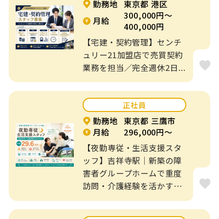
勤務地
東京都 港区
300,000円～
月給
賞与あり
残業なし
400,000円
【宅建・契約管理】センチ
寮、社宅、住宅手
転勤なし
ュリー21加盟店で売買契約
当あり
業務を担当／完全週休2日...
年間休日120日以
勤務時間応相談
上
正社員
週3日～OK
補助業務
勤務地
東京都 三鷹市
月給
296,000円～
短時間
制服あり
【夜勤専従・生活支援スタ
ッフ】吉祥寺駅｜新築の障
出産・育児休暇あ
資格なしOK
害者グループホームで重度
り
訪問・介護経験を活かす
♪...
経験不問
入社日相談可