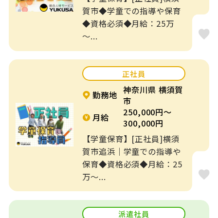
賀市◆学童での指導や保育
◆資格必須◆月給：25万
～...
正社員
神奈川県 横須賀
勤務地
市
250,000円～
月給
300,000円
【学童保育】[正社員]横須
賀市追浜｜学童での指導や
保育◆資格必須◆月給：25
万～...
派遣社員