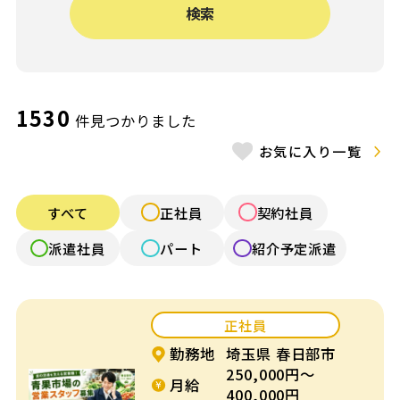
検索
給与（月給）
〜
施設形態
1530
件見つかりました
お気に入り一覧
認可保育園
認証・認定保育園
小規模認可園
認定こども園
すべて
正社員
契約社員
公立保育園
幼稚園
派遣社員
パート
紹介予定派遣
認可外保育園
病院内保育
正社員
企業内保育
企業主導型保育
勤務地
埼玉県 春日部市
250,000円～
放課後デイ・発達
月給
学童保育
400,000円
支援