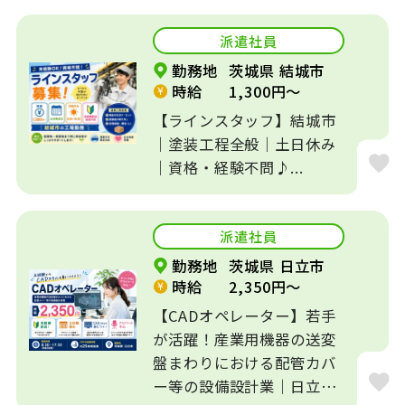
派遣社員
勤務地
茨城県 結城市
時給
1,300円～
【ラインスタッフ】結城市
｜塗装工程全般｜土日休み
｜資格・経験不問♪...
派遣社員
勤務地
茨城県 日立市
時給
2,350円～
【CADオペレーター】若手
が活躍！産業用機器の送変
盤まわりにおける配管カバ
ー等の設備設計業｜日立