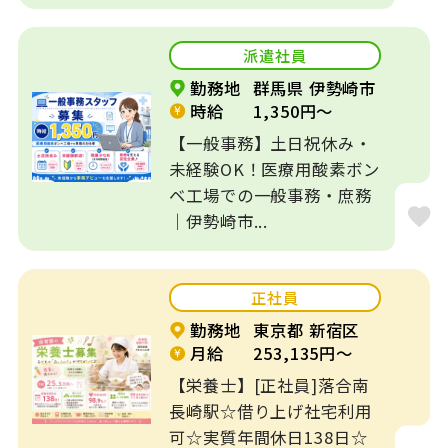
市...
派遣社員
勤務地
群馬県 伊勢崎市
時給
1,350円～
【一般事務】土日祝休み・
未経験OK！医療用酸素ボン
ベ工場での一般事務・庶務
｜伊勢崎市...
正社員
勤務地
東京都 新宿区
月給
253,135円～
【栄養士】[正社員]落合南
長崎駅☆借り上げ社宅利用
可☆実質年間休日138日☆