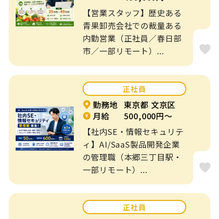
【営業スタッフ】歴史ある
介護・養護・支援
青果卸売会社での裁量ある
病院・クリニック
施設
内勤営業（正社員／春日部
市／一部リモート）...
一般企業
工場
学習塾
その他
正社員
勤務地
東京都 文京区
特徴
月給
500,000円～
フレックス制
リモート可
【社内SE・情報セキュリテ
ィ】AI/SaaS製品開発企業
ブランクOK
土日休み
の管理職（本郷三丁目駅・
一部リモート）...
オープニングスタ
車通勤OK
ッフ
正社員
駅近５分以内
扶養内勤務OK