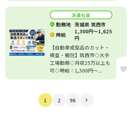
派遣社員
勤務地
茨城県 筑西市
1,300円～1,625
時給
円
【自動車成型品のカット・
検査・梱包】筑西市◇大手
工場勤務◇月収25万以上も
可◇時給：1,300円～...
1
2
96