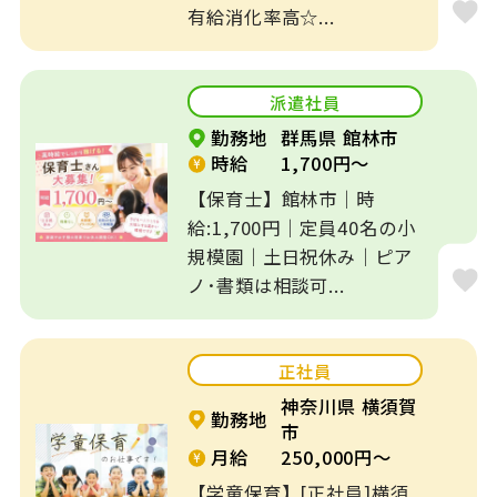
有給消化率高☆...
派遣社員
勤務地
群馬県 館林市
時給
1,700円～
【保育士】館林市｜時
給:1,700円｜定員40名の小
規模園｜土日祝休み｜ピア
ノ･書類は相談可...
正社員
神奈川県 横須賀
勤務地
市
月給
250,000円～
【学童保育】[正社員]横須