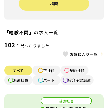
検索
給与（月給）
〜
施設形態
「経験不問」
の求人一覧
認可保育園
認証・認定保育園
102
件見つかりました
小規模認可園
認定こども園
お気に入り一覧
公立保育園
幼稚園
すべて
正社員
契約社員
認可外保育園
病院内保育
派遣社員
パート
紹介予定派遣
企業内保育
企業主導型保育
派遣社員
放課後デイ・発達
学童保育
支援