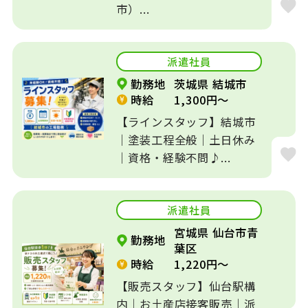
市）...
福利厚生充実
平日休みOK
社会保険完備
未経験者歓迎
派遣社員
乳児保育
駅徒歩圏内
勤務地
茨城県 結城市
時給
1,300円～
時短勤務OK
主婦が活躍
【ラインスタッフ】結城市
｜塗装工程全般｜土日休み
ミドル世代が活躍
交通費支給
｜資格・経験不問♪...
9時から勤務
16時で帰れる
派遣社員
社員の登用あり
宮城県 仙台市青
勤務地
葉区
時給
1,220円～
【販売スタッフ】仙台駅構
内｜お土産店接客販売｜派