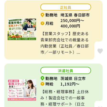
正社員
賞与あり
残業なし
勤務地
埼玉県 春日部市
250,000円～
寮、社宅、住宅手
月給
転勤なし
400,000円
当あり
【営業スタッフ】歴史ある
年間休日120日以
青果卸売会社での裁量ある
勤務時間応相談
上
内勤営業（正社員／春日部
市／一部リモート）...
週3日～OK
補助業務
短時間
制服あり
派遣社員
勤務地
茨城県 日立市
出産・育児休暇あ
時給
1,192円～
資格なしOK
り
【総務・経理事務】土日休
み！製造会社での一般事
経験不問
入社日相談可
務・経理サポート（日立