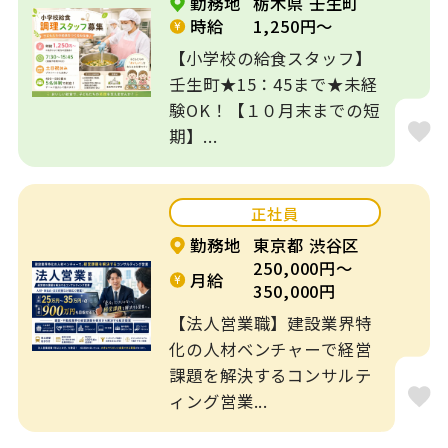
勤務地
栃木県 壬生町
時給
1,250円～
介護・養護・支援
【小学校の給食スタッフ】
病院・クリニック
施設
壬生町★15：45まで★未経
験OK！【１０月末までの短
一般企業
工場
期】...
学習塾
その他
正社員
特徴
勤務地
東京都 渋谷区
フレックス制
リモート可
250,000円～
月給
350,000円
ブランクOK
土日休み
【法人営業職】建設業界特
化の人材ベンチャーで経営
オープニングスタ
課題を解決するコンサルテ
車通勤OK
ッフ
ィング営業...
駅近５分以内
扶養内勤務OK