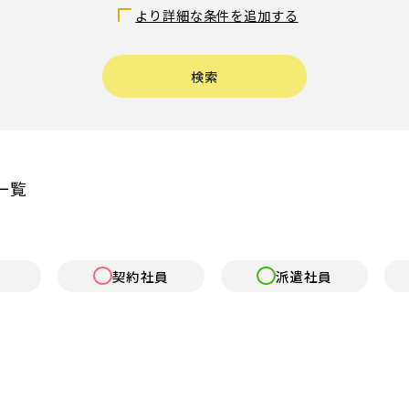
より詳細な条件を追加する
〜
検索
認証・認定保育園
小規模認可園
幼稚園
認可外保育園
一覧
企業主導型保育
学童保育
介護・養護・支援施設
一般企業
その他
契約社員
派遣社員
リモート可
ブランクOK
オープニングスタッフ
駅近５分以内
残業なし
寮、社宅、住宅手
勤務時間応相談
週3日～OK