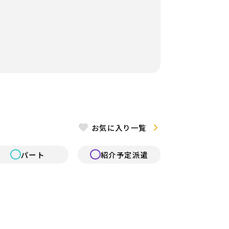
認定こども園
病院内保育
放課後デイ・発達支援
工場
お気に入り一覧
パート
紹介予定派遣
土日休み
扶養内勤務OK
当あり
転勤なし
補助業務