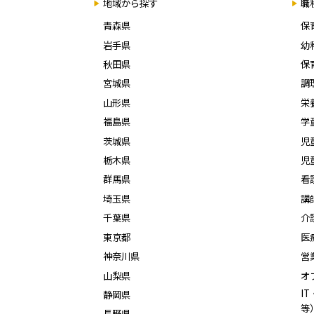
地域から探す
職
青森県
保
岩手県
幼
秋田県
保
宮城県
調
山形県
栄
福島県
学
茨城県
児
栃木県
児
群馬県
看
埼玉県
講
千葉県
介
東京都
医
神奈川県
営
山梨県
オ
I
静岡県
等
長野県