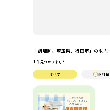
給与（月給）
施設形態
認可保育園
公立保育園
「調理師、埼玉県、行田市」
の求人
企業内保育
病院・クリニック
1
件見つかりました
学習塾
すべて
正社員
特徴
フレックス制
車通勤OK
賞与あり
年間休日120日以上