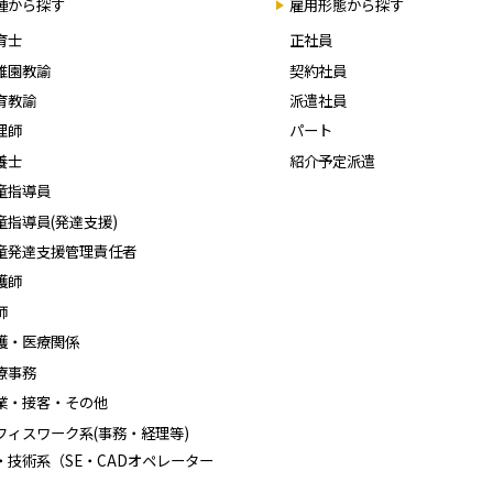
種から探す
雇用形態から探す
育士
正社員
稚園教諭
契約社員
育教諭
派遣社員
理師
パート
養士
紹介予定派遣
童指導員
童指導員(発達支援)
童発達支援管理責任者
護師
師
護・医療関係
療事務
業・接客・その他
フィスワーク系(事務・経理等)
T・技術系（SE・CADオペレーター
）