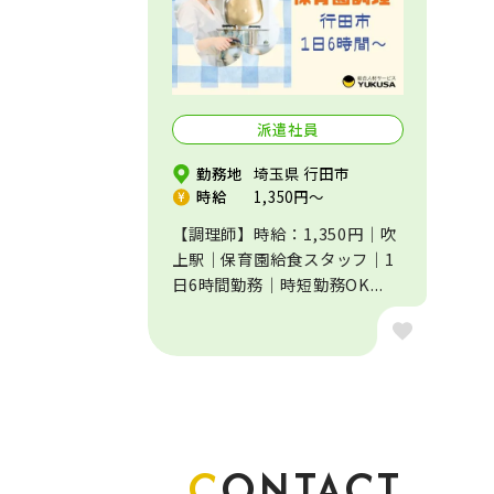
短時間
経験不問
社会保険完備
派遣社員
時短勤務OK
勤務地
埼玉県 行田市
9時から勤務
時給
1,350円～
【調理師】時給：1,350円｜吹
上駅｜保育園給食スタッフ｜1
日6時間勤務｜時短勤務OK...
CONTACT