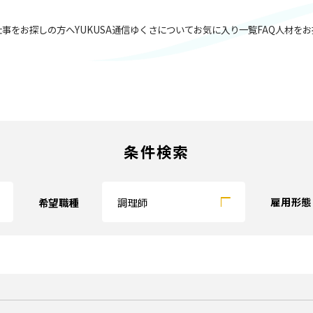
仕事をお探しの方へ
YUKUSA通信
ゆくさについて
お気に入り一覧
FAQ
人材をお
条件検索
雇用形態
希望職種
調理師
〜