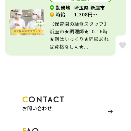
勤務地
埼玉県 新座市
時給
1,308円～
【保育園の給食スタッフ】
新座市★調理師★10-16時
★朝はゆっくり★経験あれ
ば資格なし可★...
CONTACT
お問い合わせ
FAQ