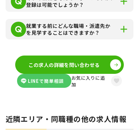
コーディネーターよりお仕事の詳細をお電
登録は可能でしょうか？
話やメールでお知らせいたします。
可能です。まずはお気軽にお問い合わせく
就業する前にどんな職場・派遣先か
ださい。
を見学することはできますか？
お仕事の詳細はできる限り事前にお伝え
し、見学にゆくさ担当者が同行して、派遣
この求人の詳細を問い合わせる
先に伺うことも可能です。
お気に入りに追
LINEで簡単相談
加
近隣エリア・同職種の他の求人情報