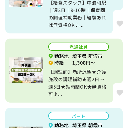
【給食スタッフ】中浦和駅
｜週2日｜9-16時｜保育園
の調理補助業務｜経験あれ
ば無資格OK♪...
派遣社員
勤務地
埼玉県 所沢市
時給
1,308円～
【調理師】新所沢駅★介護
施設の調理補助★週2日～
週5日★短時間OK★無資格
可♪...
パート
勤務地
埼玉県 朝霞市