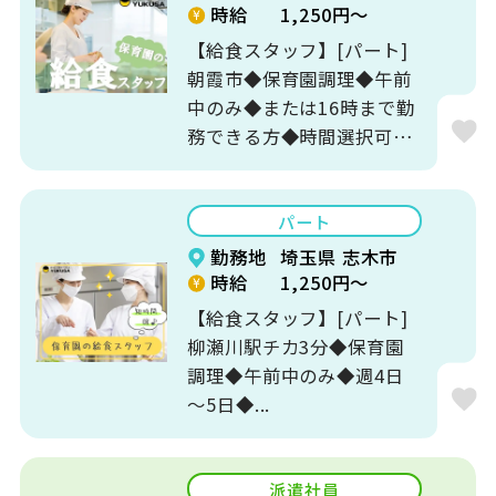
時給
1,250円～
【給食スタッフ】[パート]
朝霞市◆保育園調理◆午前
中のみ◆または16時まで勤
務できる方◆時間選択可
♪...
パート
勤務地
埼玉県 志木市
時給
1,250円～
【給食スタッフ】[パート]
柳瀬川駅チカ3分◆保育園
調理◆午前中のみ◆週4日
～5日◆...
派遣社員