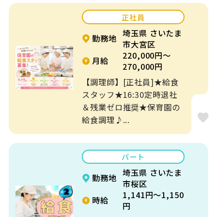
正社員
埼玉県 さいたま
勤務地
市大宮区
220,000円～
月給
270,000円
【調理師】[正社員]★給食
スタッフ★16:30定時退社
＆残業ゼロ推奨★保育園の
給食調理♪...
パート
埼玉県 さいたま
勤務地
市桜区
1,141円～1,150
時給
円