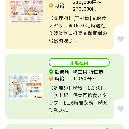
220,000円～
月給
270,000円
【調理師】[正社員]★給食
スタッフ★16:30定時退社
＆残業ゼロ推奨★保育園の
給食調理♪...
派遣社員
勤務地
埼玉県 行田市
時給
1,350円～
【調理師】時給：1,350円
｜吹上駅｜保育園給食スタ
ッフ｜1日6時間勤務｜時短
勤務OK...