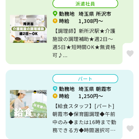
派遣社員
勤務地
埼玉県 所沢市
時給
1,308円～
【調理師】新所沢駅★介護
施設の調理補助★週2日～
週5日★短時間OK★無資格
可♪...
パート
勤務地
埼玉県 朝霞市
時給
1,250円～
【給食スタッフ】[パート]
朝霞市◆保育園調理◆午前
中のみ◆または16時まで勤
務できる方◆時間選択可
♪...