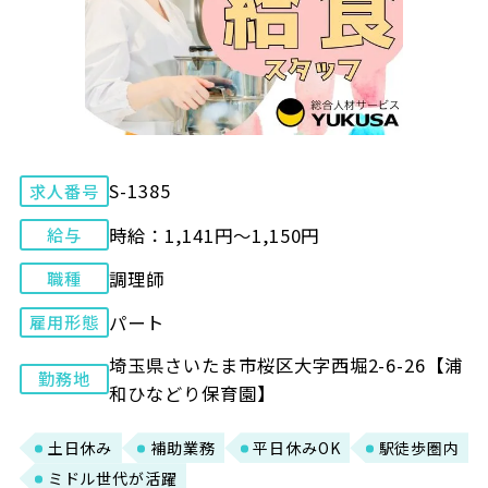
S-1385
求人番号
時給：1,141円～1,150円
給与
調理師
職種
パート
雇用形態
埼玉県さいたま市桜区大字西堀2-6-26【浦
勤務地
和ひなどり保育園】
土日休み
補助業務
平日休みOK
駅徒歩圏内
ミドル世代が活躍