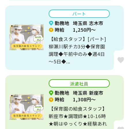
パート
勤務地
埼玉県 志木市
時給
1,250円～
【給食スタッフ】[パート]
柳瀬川駅チカ3分◆保育園
調理◆午前中のみ◆週4日
～5日◆...
派遣社員
勤務地
埼玉県 新座市
時給
1,308円～
【保育園の給食スタッフ】
新座市★調理師★10-16時
★朝はゆっくり★経験あれ