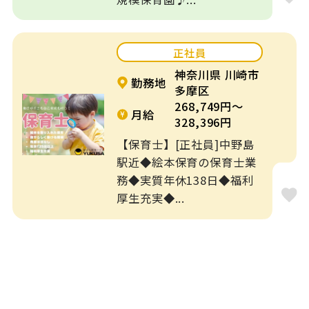
正社員
神奈川県 川崎市
勤務地
多摩区
268,749円～
月給
328,396円
【保育士】[正社員]中野島
駅近◆絵本保育の保育士業
務◆実質年休138日◆福利
厚生充実◆...