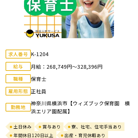
K-1204
求人番号
月給：268,749円～328,396円
給与
保育士
職種
正社員
雇用形態
神奈川県横浜市【ウィズブック保育園 横
勤務地
浜エリア園配属】
土日休み
賞与あり
寮、社宅、住宅手当あり
年間休日120日以上
出産・育児休暇あり