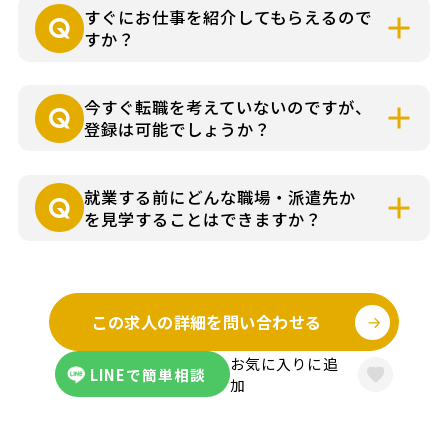
すぐにお仕事を紹介してもらえるので
すか？
就業条件などによりさまざまですが各担当
今すぐ転職を考えていないのですが、
コーディネーターよりお仕事の詳細をお電
登録は可能でしょうか？
話やメールでお知らせいたします。
可能です。まずはお気軽にお問い合わせく
就業する前にどんな職場・派遣先か
ださい。
を見学することはできますか？
お仕事の詳細はできる限り事前にお伝え
し、見学にゆくさ担当者が同行して、派遣
この求人の詳細を問い合わせる
先に伺うことも可能です。
お気に入りに追
LINEで簡単相談
加