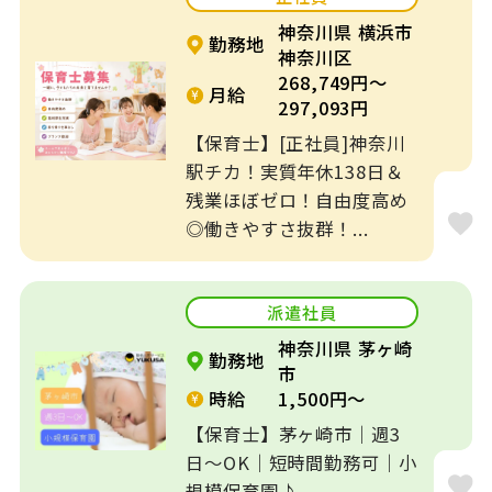
神奈川県 横浜市
勤務地
神奈川区
268,749円～
月給
297,093円
【保育士】[正社員]神奈川
駅チカ！実質年休138日＆
残業ほぼゼロ！自由度高め
◎働きやすさ抜群！...
派遣社員
神奈川県 茅ヶ崎
勤務地
市
時給
1,500円～
【保育士】茅ヶ崎市｜週3
日～OK｜短時間勤務可｜小
規模保育園♪...