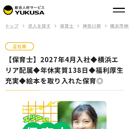
トップ
求人を探す
保育士
神奈川県
横浜市神
正社員
【保育士】2027年4月入社◆横浜エ
リア配属◆年休実質138日◆福利厚生
充実◆絵本を取り入れた保育◎