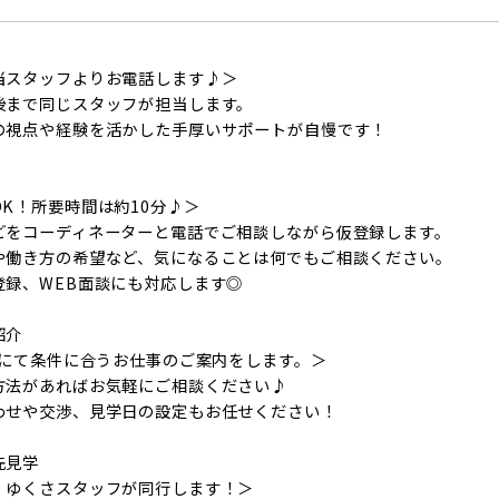
当スタッフよりお電話します♪＞
後まで同じスタッフが担当します。
の視点や経験を活かした手厚いサポートが自慢です！
K！所要時間は約10分♪＞
どをコーディネーターと電話でご相談しながら仮登録します。
や働き方の希望など、気になることは何でもご相談ください。
登録、WEB面談にも対応します◎
紹介
Eにて条件に合うお仕事のご案内をします。＞
方法があればお気軽にご相談ください♪
わせや交渉、見学日の設定もお任せください！
先見学
、ゆくさスタッフが同行します！＞