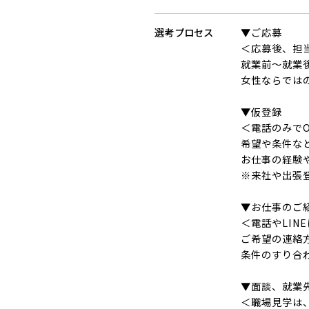
選考
プロセス
▼ご応募
＜応募後、担
就業前～就業
女性ならでは
▼仮登録
＜電話のみでO
希望や条件な
お仕事の経験
※来社や出張
▼お仕事のご
＜電話やLIN
ご希望の連絡
条件のすり合
▼面談、就業
＜職場見学は