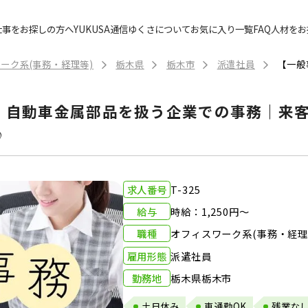
仕事をお探しの方へ
YUKUSA通信
ゆくさについて
お気に入り一覧
FAQ
人材をお
ーク系(事務・経理等)
栃木県
栃木市
派遣社員
｜自動車金属部品を扱う企業での事務｜来
♪
求人番号
T-325
給与
時給：1,250円～
職種
オフィスワーク系(事務・経理
雇用形態
派遣社員
勤務地
栃木県栃木市
土日休み
車通勤OK
残業な