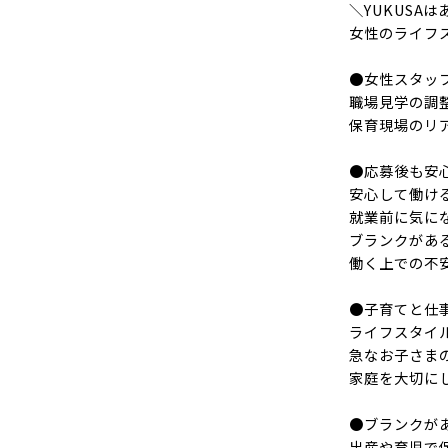
＼YUKUSA
女性のライフ
●女性スタッ
職場見学の調
保育現場のリ
●応募後も安
安心して働け
就業前に気に
ブランクがあ
働く上での不
●子育てと仕
ライフスタイ
急なお子さま
家庭を大切に
●ブランクが
出産や育児で