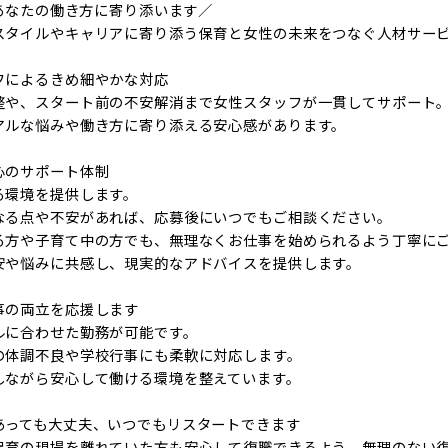
はあなたの働き方に寄り添います／
スタイルやキャリアに寄り添う保育と女性の未来をつなぐ人材サー
フによるきめ細やかな対応
整や、スタート前の不安解消まで女性スタッフが一貫してサポート
アルな悩みや働き方に寄り添える安心感があります。
心のサポート体制
る環境を提供します。
なる点や不安があれば、応募後にいつでもご相談ください。
る方や子育て中の方でも、無理なくお仕事を始められるよう丁寧に
安や悩みに共感し、現実的なアドバイスを提供します。
事の両立を応援します
ルに合わせた勤務が可能です。
の体調不良や学校行事にも柔軟に対応します。
しながら安心して働ける環境を整えています。
あっても大丈夫、いつでもリスタートできます
保育の現場を離れていた方も安心して復職できるよう、無理のない