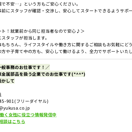
場で不安…」という方もご安心ください。
事前にスタッフが確認・交渉し、安心してスタートできるようサポ
ート！就業前から同じ担当者なので安心♪＞
じスタッフが担当します。
はもちろん、ライフスタイルや働き方に関するご相談もお気軽にど
の方や子育て中の方も、安心して働けるよう、全力でサポートいた
一般事務のお仕事です！／
金属部品を扱う企業でのお仕事です(*^^*)
活かして
社
145-901(フリーダイヤル)
yukusa.co.jp
働く女性に役立つ情報発信中
単相談はこちら