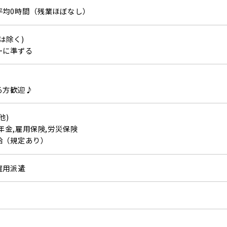
平均0時間（残業ほぼなし）
は除く)
ーに準ずる
る方歓迎♪
他)
年金,雇用保険,労災保険
給（規定あり）
雇用派遣