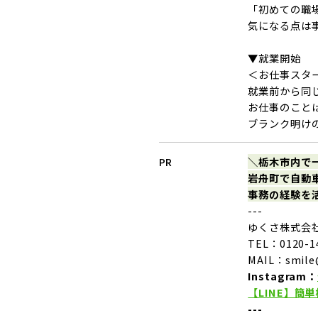
「初めての職
気になる点は
▼就業開始
＜お仕事スタ
就業前から同
お仕事のこと
ブランク明け
PR
＼栃木市内で
岩舟町で自動車
事務の経験を
---
ゆくさ株式会
TEL：0120-
MAIL：smile@
Instagram：
【LINE】簡
---