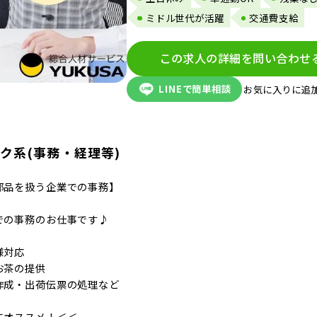
ミドル世代が活躍
交通費支給
この求人の詳細を問い合わせ
LINEで簡単相談
お気に入りに追
ク系(事務・経理等)
部品を扱う企業での事務】
での事務のお仕事です♪
様対応
お茶の提供
作成・出荷伝票の処理など
にオススメ！＜＜