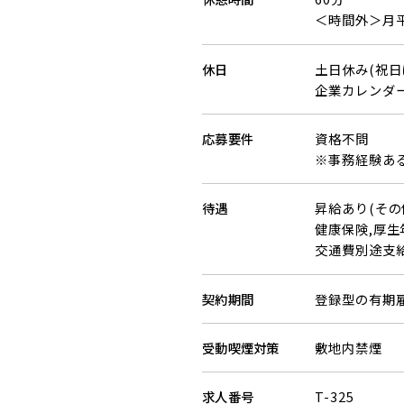
＜時間外＞月
休日
土日休み(祝日
企業カレンダ
応募要件
資格不問
※事務経験あ
待遇
昇給あり(その
健康保険,厚生
交通費別途支
契約期間
登録型の有期
受動喫煙対策
敷地内禁煙
求人番号
T-325