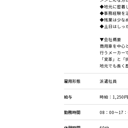
◆地元に密着
◆事務経験を
◆残業は少な
◆土日はしっ
▼会社概要
商用車を中心
行うメーカー
「変革」と「
地元でも長く
雇用形態
派遣社員
給与
時給：1,250
勤務時間
08：00～17：
休憩時間
60分