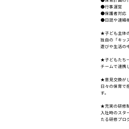
●行事運営
●保護者対応
●日誌や連絡
★子ども主体
独自の「キッ
遊びや生活の
★子どもたち
チームで連携
★意見交換が
日々の保育で
す。
★充実の研修
入社時のスタ
たる研修プロ