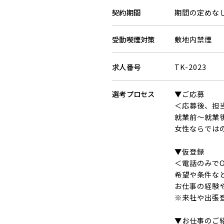
契約期間
期間の定めな
受動喫煙対策
敷地内禁煙
求人番号
TK-2023
選考
プロセス
▼ご応募
＜応募後、担
就業前～就業
女性ならでは
▼仮登録
＜電話のみでO
希望や条件な
お仕事の経験
※来社や出張
▼お仕事のご