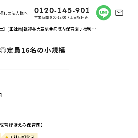
0120-145-901
探しの法人様へ
営業時間 9:00-18:00（土日祝休み）
【保育士】[正社員]祖師谷大蔵駅◆病院内保育園♪福利厚生充実◎定員16名の小規模保育園☆
◎定員16名の小規模
円
【成育ほほえみ保育園】
入社日相談可