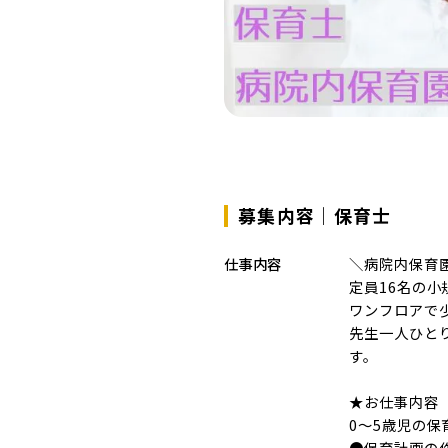
募集内容｜保育士
仕事内容
＼病院内保育
定員16名の小規
ワンフロアで
先生一人ひと
す。
★お仕事内容
0～5歳児の
●保育計画の