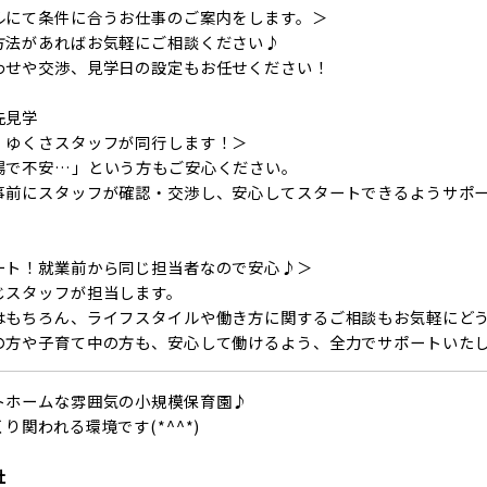
ルにて条件に合うお仕事のご案内をします。＞
方法があればお気軽にご相談ください♪
わせや交渉、見学日の設定もお任せください！
先見学
、ゆくさスタッフが同行します！＞
場で不安…」という方もご安心ください。
事前にスタッフが確認・交渉し、安心してスタートできるようサポ
ート！就業前から同じ担当者なので安心♪＞
じスタッフが担当します。
はもちろん、ライフスタイルや働き方に関するご相談もお気軽にど
の方や子育て中の方も、安心して働けるよう、全力でサポートいた
トホームな雰囲気の小規模保育園♪
り関われる環境です(*^^*)
社