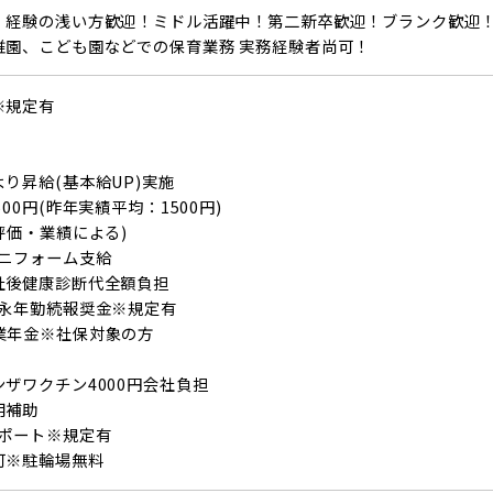
！経験の浅い方歓迎！ミドル活躍中！第二新卒歓迎！ブランク歓迎
稚園、こども園などでの保育業務 実務経験者尚可！
※規定有
り昇給(基本給UP)実施
00円(昨年実績平均：1500円)
評価・業績による)
ユニフォーム支給
社後健康診断代全額負担
/永年勤続報奨金※規定有
業年金※社保対象の方
ザワクチン4000円会社負担
用補助
サポート※規定有
可※駐輪場無料