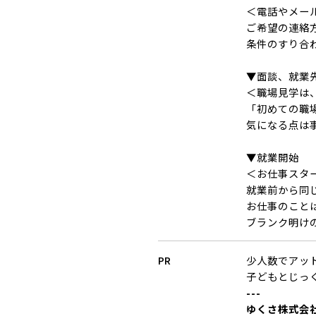
＜電話やメー
ご希望の連絡
条件のすり合
▼面談、就業
＜職場見学は
「初めての職
気になる点は
▼就業開始
＜お仕事スタ
就業前から同
お仕事のこと
ブランク明け
PR
少人数でアッ
子どもとじっく
---
ゆくさ株式会