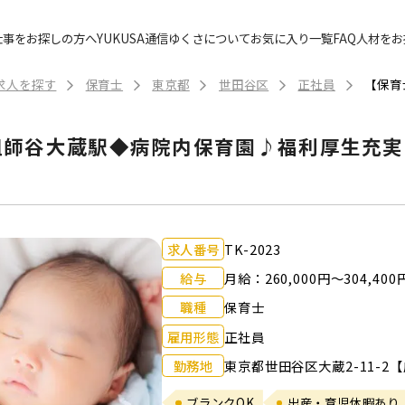
仕事をお探しの方へ
YUKUSA通信
ゆくさについて
お気に入り一覧
FAQ
人材をお
求人を探す
保育士
東京都
世田谷区
正社員
祖師谷大蔵駅◆病院内保育園♪福利厚生充実
求人番号
TK-2023
給与
月給：260,000円～304,400
職種
保育士
雇用形態
正社員
勤務地
東京都世田谷区大蔵2-11-2
ブランクOK
出産・育児休暇あり