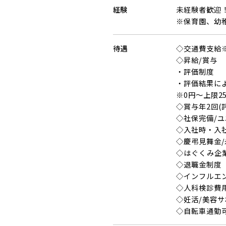
経験
未経験者歓迎
※保育園、幼
待遇
◇交通費支給
◇昇給/賞与
・評価制度
・評価結果によ
※0円～上限25
◇賞与年2回(
◇社保完備/
◇入社時・入
◇慶弔見舞金
◇はぐくみ企
◇退職金制度
◇インフルエン
◇人科検診費
◇妊活/美容
◇自転車通勤