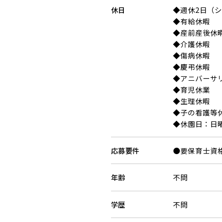
休日
◆週休2日（
◆有給休暇
◆産前産後休
◆介護休暇
◆傷病休暇
◆慶弔休暇
◆アニバーサ
◆育児休業
◆生理休暇
◆子の看護等
◆休園日：日曜日
応募要件
●要保育士資
年齢
不問
学歴
不問