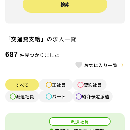
検索
給与（月給）
〜
施設形態
「交通費支給」
の求人一覧
認可保育園
認証・認定保育園
687
件見つかりました
小規模認可園
認定こども園
お気に入り一覧
公立保育園
幼稚園
すべて
正社員
契約社員
認可外保育園
病院内保育
派遣社員
パート
紹介予定派遣
企業内保育
企業主導型保育
派遣社員
放課後デイ・発達
学童保育
支援