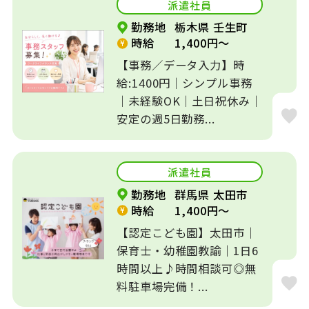
派遣社員
勤務地
栃木県 壬生町
賞与あり
残業なし
時給
1,400円～
寮、社宅、住宅手
【事務／データ入力】時
転勤なし
当あり
給:1400円｜シンプル事務
｜未経験OK｜土日祝休み｜
年間休日120日以
安定の週5日勤務...
勤務時間応相談
上
週3日～OK
補助業務
派遣社員
勤務地
群馬県 太田市
短時間
制服あり
時給
1,400円～
【認定こども園】太田市｜
出産・育児休暇あ
資格なしOK
り
保育士・幼稚園教諭｜1日6
時間以上♪時間相談可◎無
経験不問
入社日相談可
料駐車場完備！...