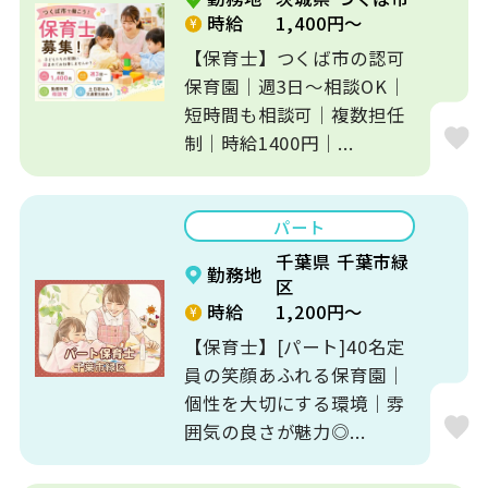
時給
1,400円～
【保育士】つくば市の認可
保育園｜週3日～相談OK｜
短時間も相談可｜複数担任
制｜時給1400円｜...
パート
千葉県 千葉市緑
勤務地
区
時給
1,200円～
【保育士】[パート]40名定
員の笑顔あふれる保育園｜
個性を大切にする環境｜雰
囲気の良さが魅力◎...