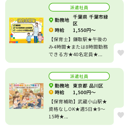
派遣社員
千葉県 千葉市緑
勤務地
区
時給
1,550円～
【保育士】鎌取駅★午後の
み4時間★または8時間勤務
できる方★40名定員★...
派遣社員
勤務地
東京都 品川区
時給
1,500円～
【保育補助】武蔵小山駅★
資格なしOK★週5日★9～
15時★...