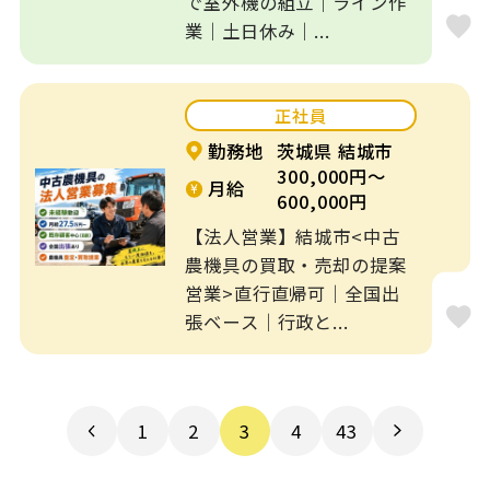
で室外機の組立｜ライン作
業｜土日休み｜...
正社員
勤務地
茨城県 結城市
300,000円～
月給
600,000円
【法人営業】結城市<中古
農機具の買取・売却の提案
営業>直行直帰可｜全国出
張ベース｜行政と...
1
2
3
4
43