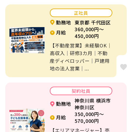
福利厚生充実
平日休みOK
正社員
社会保険完備
未経験者歓迎
勤務地
東京都 千代田区
360,000円～
月給
乳児保育
駅徒歩圏内
450,000円
【不動産営業】未経験OK｜
時短勤務OK
主婦が活躍
高収入｜研修3カ月｜不動
産ディベロッパー｜戸建用
ミドル世代が活躍
交通費支給
地の法人営業｜...
9時から勤務
16時で帰れる
契約社員
社員の登用あり
神奈川県 横浜市
勤務地
神奈川区
350,000円～
月給
570,000円
【エリアマネージャー】売