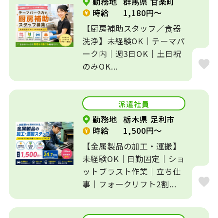
勤務地
群馬県 甘楽町
時給
1,180円～
介護・養護・支援
【厨房補助スタッフ／食器
病院・クリニック
施設
洗浄】未経験OK｜テーマパ
ーク内｜週3日OK｜土日祝
一般企業
工場
のみOK...
学習塾
その他
派遣社員
特徴
勤務地
栃木県 足利市
フレックス制
リモート可
時給
1,500円～
【金属製品の加工・運搬】
ブランクOK
土日休み
未経験OK｜日勤固定｜ショ
ットブラスト作業｜立ち仕
オープニングスタ
事｜フォークリフト2割...
車通勤OK
ッフ
駅近５分以内
扶養内勤務OK